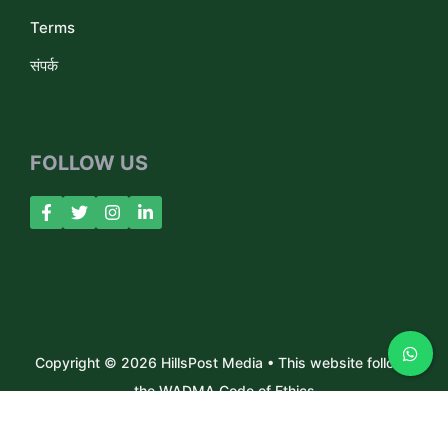
Terms
संपर्क
FOLLOW US
Copyright © 2026 HillsPost Media • This website follows
the WADMA Code of Ethics
About Us
Contact
Privacy Policy