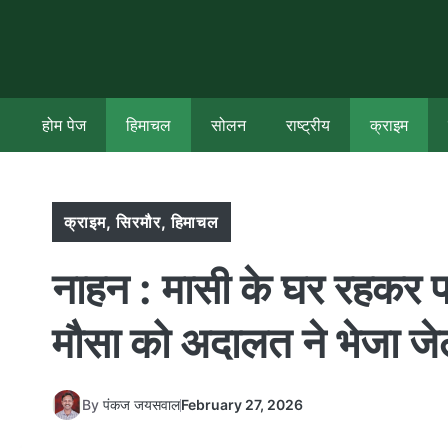
Skip
to
content
होम पेज
हिमाचल
सोलन
राष्ट्रीय
क्राइम
क्राइम
,
सिरमौर
,
हिमाचल
नाहन : मासी के घर रहकर पढ
मौसा को अदालत ने भेजा ज
By
पंकज जयसवाल
February 27, 2026