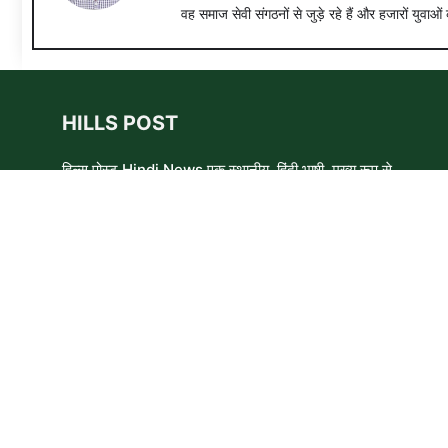
वह समाज सेवी संगठनों से जुड़े रहे हैं और हजारों युवाओं 
HILLS POST
हिल्स पोस्ट Hindi News एक स्थानीय, हिंदी भाषी, मुख्य रूप से
समाचार लेखकों, शिक्षाविदों और समाजसेवी कार्यकर्ताओं का एक स्वयंसेवी
समूह है। हम उन लोगों और विषयों के बारे में लिखने और आवाज़ बुलंद
करने का प्रयास करते हैं जिन्हे मुख्यधारा के मीडिया में कम प्राथमिकता
मिलती है ।
Copyright © 2026 HillsPost Media • This website follow