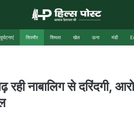
दुर्घटनाएं
सिरमौर
शिमला
खेल
ऊना
मंडी
E
़ रही नाबालिग से दरिंदगी, आरो
ेल