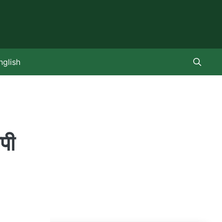
nglish
पी