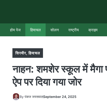
Skip
to
content
होम पेज
हिमाचल
सोलन
राष्ट्रीय
क्राइम
सिरमौर
,
हिमाचल
नाहन: शमशेर स्कूल में मै
ऐप पर दिया गया जोर
By
पंकज जयसवाल
September 24, 2025