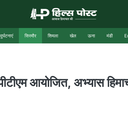
दुर्घटनाएं
सिरमौर
शिमला
खेल
ऊना
मंडी
E
गा पीटीएम आयोजित, अभ्यास हिम