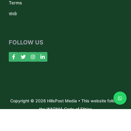
Terms
संपर्क
FOLLOW US
Copyright © 2026 HillsPost Media • This website follows
the WADMA Code of Ethics
About Us
Contact
Privacy Policy