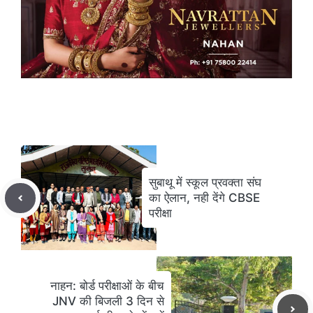
सुबाथू में स्कूल प्रवक्ता संघ
का ऐलान, नही देंगे CBSE
परीक्षा
नाहन: बोर्ड परीक्षाओं के बीच
JNV की बिजली 3 दिन से