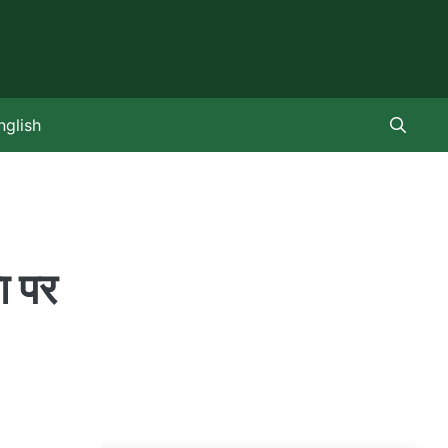
nglish
ा पर