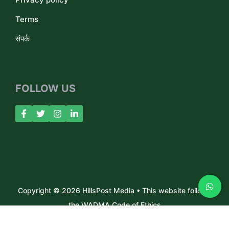
Terms
संपर्क
FOLLOW US
Copyright © 2026 HillsPost Media • This website follows
the WADMA Code of Ethics
About Us
Contact
Privacy Policy