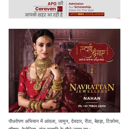
पौधरोपण अभियान में आंवला, जामुन, देवदार, रीठा, बेहड़ा, टिकोमा,