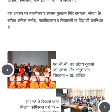
शीशम, केमेलिया, बांस इत्यादि के पौधे लगाए गए।
इस अवसर पर तहसीलदार सोलन मुल्तान सिंह बनयाल, संस्था के
सचिव अनिल भनोट, महाविद्यालय व विद्यालयों के विद्यार्थी उपस्थित
थे।
एन.सी.सी. का उद्देश्य युवाओं
को एकता और अनुशासन
सिखाना – डॉ. शांडिल
होम स्टे में बिजली पानी
मिलेगा कर्मिश्यल दरों पर –