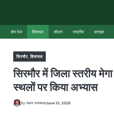
Skip
to
content
होम पेज
हिमाचल
सोलन
राष्ट्रीय
क्राइम
सिरमौर
,
हिमाचल
सिरमौर में जिला स्तरीय 
स्थलों पर किया अभ्यास
By
पंकज जयसवाल
June 15, 2026