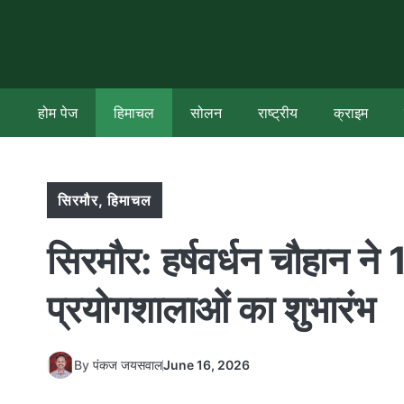
Skip
to
content
होम पेज
हिमाचल
सोलन
राष्ट्रीय
क्राइम
सिरमौर
,
हिमाचल
सिरमौर: हर्षवर्धन चौहान ने 11
प्रयोगशालाओं का शुभारंभ
By
पंकज जयसवाल
June 16, 2026