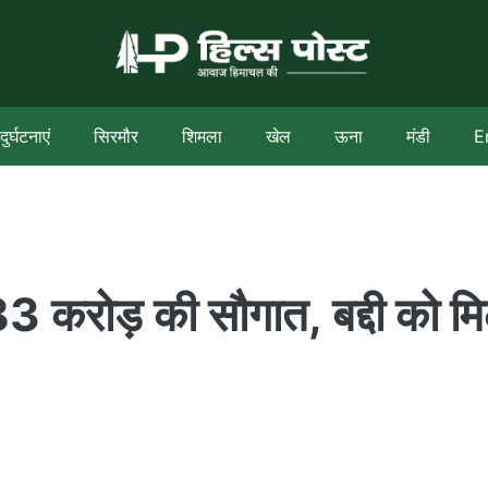
दुर्घटनाएं
सिरमौर
शिमला
खेल
ऊना
मंडी
E
करोड़ की सौगात, बद्दी को मि