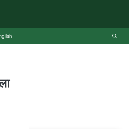
nglish
ला