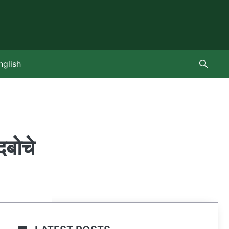
nglish
दबोचे