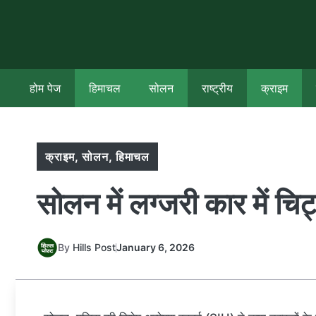
Skip
to
content
होम पेज
हिमाचल
सोलन
राष्ट्रीय
क्राइम
क्राइम
,
सोलन
,
हिमाचल
सोलन में लग्जरी कार में चि
By
Hills Post
January 6, 2026