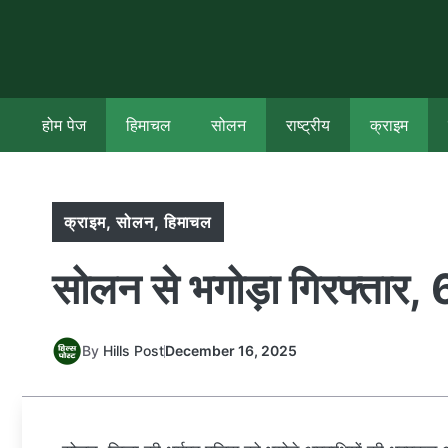
Skip
to
content
होम पेज
हिमाचल
सोलन
राष्ट्रीय
क्राइम
क्राइम
,
सोलन
,
हिमाचल
सोलन से भगोड़ा गिरफ्तार, 
By
Hills Post
December 16, 2025