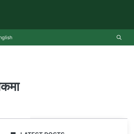
nglish
 चकमा