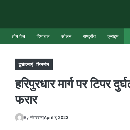
Skip
to
content
होम पेज
हिमाचल
सोलन
राष्ट्रीय
क्राइम
दुर्घटनाएं
,
सिरमौर
हरिपुरधार मार्ग पर टिपर द
फरार
By
संवाददाता
April 7, 2023