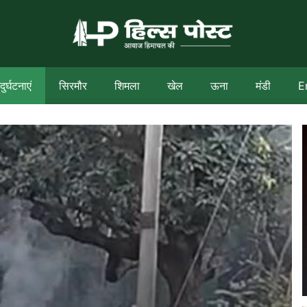
दुर्घटनाएं
सिरमौर
शिमला
खेल
ऊना
मंडी
E