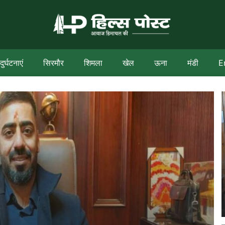
दुर्घटनाएं
सिरमौर
शिमला
खेल
ऊना
मंडी
E