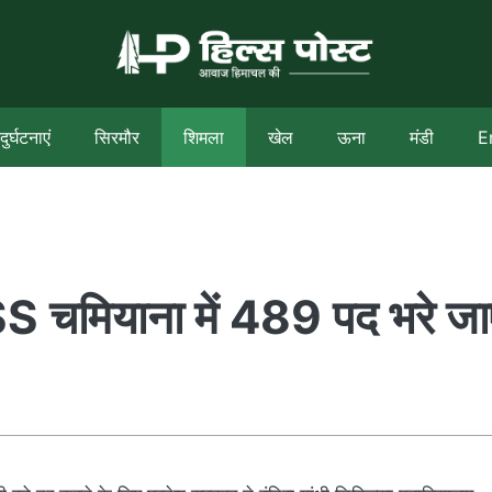
दुर्घटनाएं
सिरमौर
शिमला
खेल
ऊना
मंडी
E
ियाना में 489 पद भरे जाए