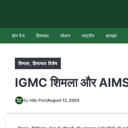
Skip
to
content
होम पेज
हिमाचल
सोलन
राष्ट्रीय
क्राइम
शिमला
,
हिमाचल विशेष
IGMC शिमला और AIMSS चम
By
Hills Post
August 12, 2024