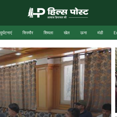
दुर्घटनाएं
सिरमौर
शिमला
खेल
ऊना
मंडी
E