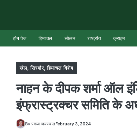
Skip
to
content
होम पेज
हिमाचल
सोलन
राष्ट्रीय
क्राइम
खेल
,
सिरमौर
,
हिमाचल विशेष
नाहन के दीपक शर्मा ऑल इं
इंफ्रास्ट्रक्चर समिति के अध्
By
पंकज जयसवाल
February 3, 2024