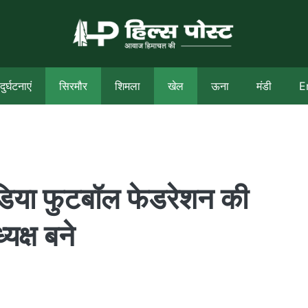
दुर्घटनाएं
सिरमौर
शिमला
खेल
ऊना
मंडी
E
डिया फुटबॉल फेडरेशन की
यक्ष बने