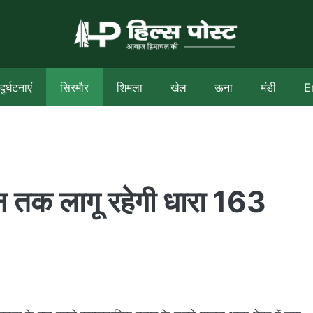
दुर्घटनाएं
सिरमौर
शिमला
खेल
ऊना
मंडी
E
जून तक लागू रहेगी धारा 163