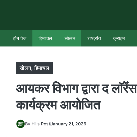
Skip
to
content
होम पेज
हिमाचल
सोलन
राष्ट्रीय
क्राइम
सोलन
,
हिमाचल
आयकर विभाग द्वारा द लॉरें
कार्यक्रम आयोजित
By
Hills Post
January 21, 2026