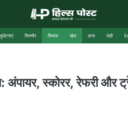
दुर्घटनाएं
सिरमौर
शिमला
खेल
ऊना
मंडी
E
: अंपायर, स्कोरर, रेफरी और ट्