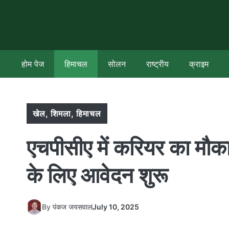
Skip
to
content
होम पेज
हिमाचल
सोलन
राष्ट्रीय
क्राइम
खेल
,
शिमला
,
हिमाचल
एचपीसीए में करियर का मौका
के लिए आवेदन शुरू
By
पंकज जयसवाल
July 10, 2025