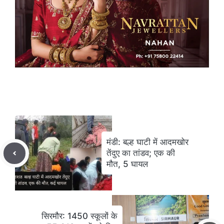
मंडी: बल्ह घाटी में आदमखोर
तेंदुए का तांडव; एक की
मौत, 5 घायल
सिरमौर: 1450 स्कूलों के