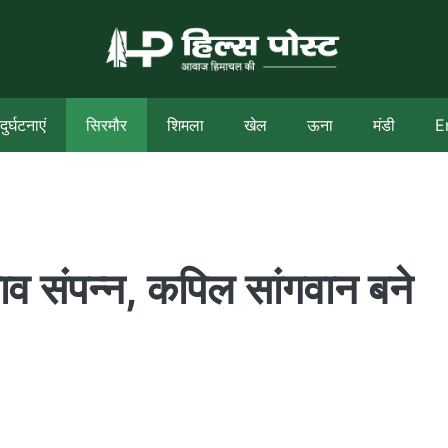
दुर्घटनाएं
सिरमौर
शिमला
खेल
ऊना
मंडी
E
नाव संपन्न, कपिल सांगवान बने