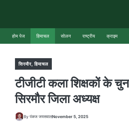
Skip
to
content
होम पेज
हिमाचल
सोलन
राष्ट्रीय
क्राइम
सिरमौर
,
हिमाचल
टीजीटी कला शिक्षकों के चु
सिरमौर जिला अध्यक्ष
By
पंकज जयसवाल
November 5, 2025