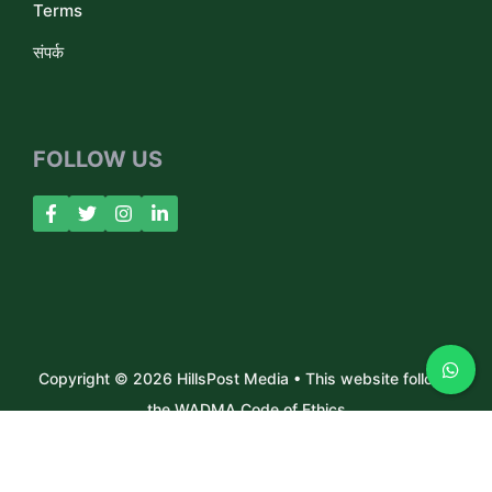
Terms
संपर्क
FOLLOW US
Copyright © 2026 HillsPost Media • This website follows
the WADMA Code of Ethics
About Us
Contact
Privacy Policy