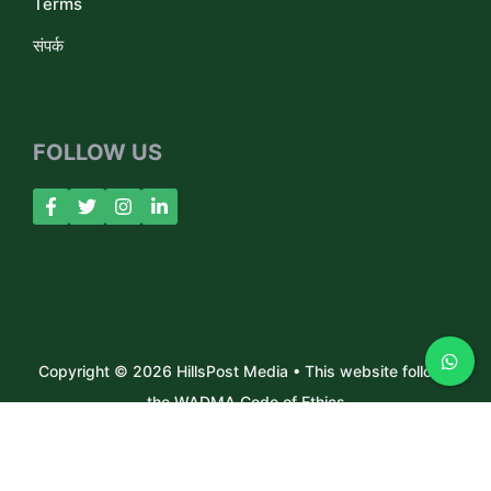
Terms
संपर्क
FOLLOW US
Copyright © 2026 HillsPost Media • This website follows
the WADMA Code of Ethics
About Us
Contact
Privacy Policy