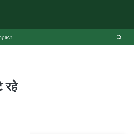
nglish
े रहे