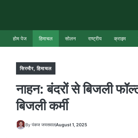
Skip
to
content
होम पेज
हिमाचल
सोलन
राष्ट्रीय
क्राइम
सिरमौर
,
हिमाचल
नाहन: बंदरों से बिजली फॉल्ट,
बिजली कर्मी
By
पंकज जयसवाल
August 1, 2025