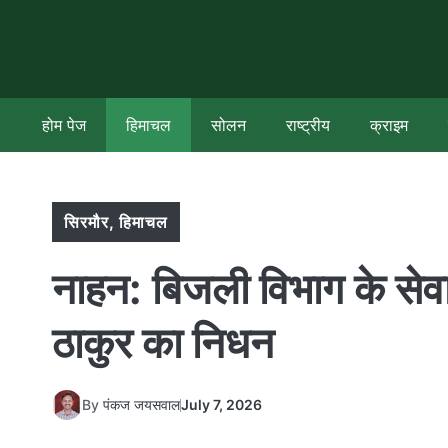
Skip
to
content
होम पेज
हिमाचल
सोलन
राष्ट्रीय
क्राइम
सिरमौर
,
हिमाचल
नाहन: बिजली विभाग के सेवानि
ठाकुर का निधन
By
पंकज जयसवाल
July 7, 2026