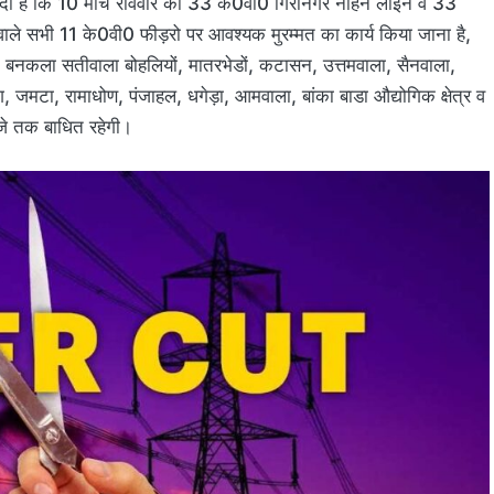
 दी है कि 10 मार्च रविवार को 33 के0वी0 गिरीनगर नाहन लाइन व 33
ले सभी 11 के0वी0 फीड़रो पर आवश्यक मुरम्मत का कार्य किया जाना है,
ा, बनकला सतीवाला बोहलियों, मातरभेडों, कटासन, उत्तमवाला, सैनवाला,
ग, जमटा, रामाधोण, पंजाहल, धगेड़ा, आमवाला, बांका बाडा औद्योगिक क्षेत्र व
6 बजे तक बाधित रहेगी।