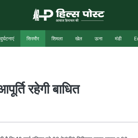
दुर्घटनाएं
सिरमौर
शिमला
खेल
ऊना
मंडी
E
आपूर्ति रहेगी बाधित