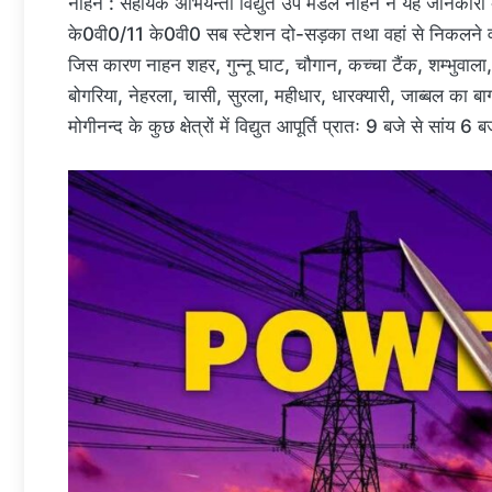
नाहन : सहायक अभियन्ता विद्युत उप मंडल नाहन ने यह जानकारी
के0वी0/11 के0वी0 सब स्टेशन दो-सड़का तथा वहां से निकलने वा
जिस कारण नाहन शहर, गुन्नू घाट, चौगान, कच्चा टैंक, शम्भुवाल
बोगरिया, नेहरला, चासी, सुरला, महीधार, धारक्यारी, जाब्बल का बा
मोगीनन्द के कुछ क्षेत्रों में विद्युत आपूर्ति प्रातः 9 बजे से सांय 