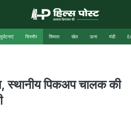
दुर्घटनाएं
सिरमौर
शिमला
खेल
ऊना
मंडी
E
सा, स्थानीय पिकअप चालक की
ी