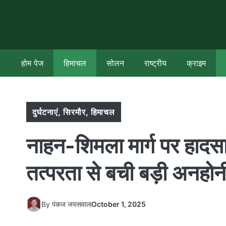
Skip
to
content
होम पेज
हिमाचल
सोलन
राष्ट्रीय
क्राइम
दुर्घटनाएं
,
सिरमौर
,
हिमाचल
नाहन-शिमला मार्ग पर हाद
तत्परता से बची बड़ी अनहोन
By
पंकज जयसवाल
October 1, 2025