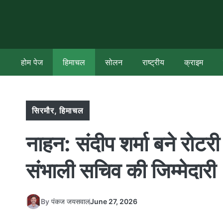
Skip
to
content
होम पेज
हिमाचल
सोलन
राष्ट्रीय
क्राइम
सिरमौर
,
हिमाचल
नाहन: संदीप शर्मा बने रोटरी
संभाली सचिव की जिम्मेदारी
By
पंकज जयसवाल
June 27, 2026