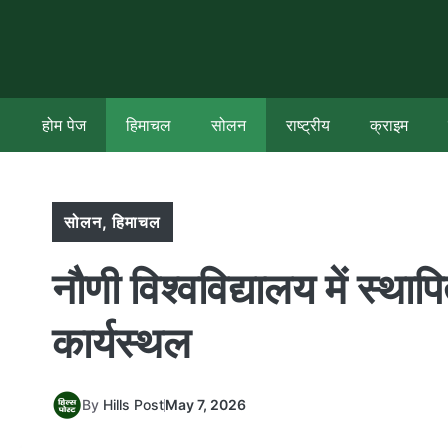
Skip
to
content
होम पेज
हिमाचल
सोलन
राष्ट्रीय
क्राइम
सोलन
,
हिमाचल
नौणी विश्वविद्यालय में स्
कार्यस्थल
By
Hills Post
May 7, 2026