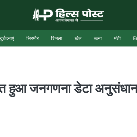
दुर्घटनाएं
सिरमौर
शिमला
खेल
ऊना
मंडी
E
थापित हुआ जनगणना डेटा अनुसंधा