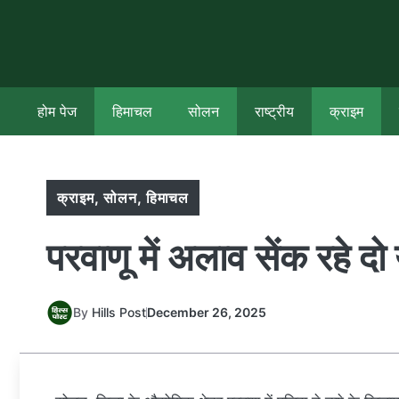
Skip
to
content
होम पेज
हिमाचल
सोलन
राष्ट्रीय
क्राइम
क्राइम
,
सोलन
,
हिमाचल
परवाणू में अलाव सेंक रहे द
By
Hills Post
December 26, 2025