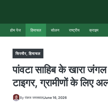
Skip
to
content
होम पेज
हिमाचल
सोलन
राष्ट्रीय
क्राइम
सिरमौर
,
हिमाचल
पांवटा साहिब के खारा जंगल म
टाइगर, ग्रामीणों के लिए अल
By
पंकज जयसवाल
June 16, 2026