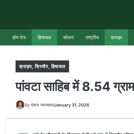
Skip
to
content
होम पेज
हिमाचल
सोलन
राष्ट्रीय
क्राइम
क्राइम
,
सिरमौर
,
हिमाचल
पांवटा साहिब में 8.54 ग्रा
By
पंकज जयसवाल
January 31, 2026