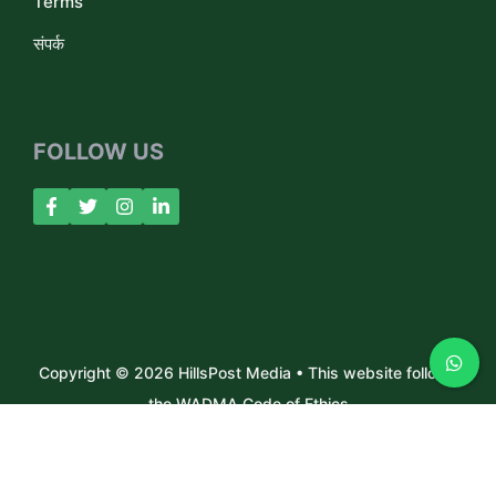
Terms
संपर्क
FOLLOW US
Copyright © 2026 HillsPost Media • This website follows
the WADMA Code of Ethics
About Us
Contact
Privacy Policy