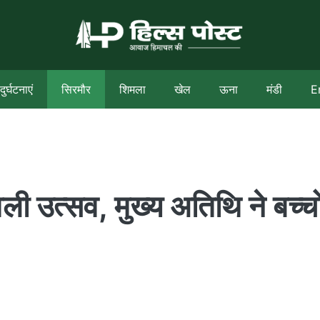
दुर्घटनाएं
सिरमौर
शिमला
खेल
ऊना
मंडी
E
वली उत्सव, मुख्य अतिथि ने बच्चो