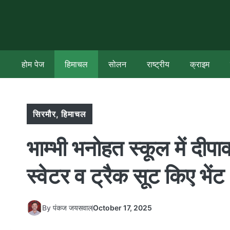
Skip
to
content
होम पेज
हिमाचल
सोलन
राष्ट्रीय
क्राइम
सिरमौर
,
हिमाचल
भाम्भी भनोहत स्कूल में दीपा
स्वेटर व ट्रैक सूट किए भेंट
By
पंकज जयसवाल
October 17, 2025