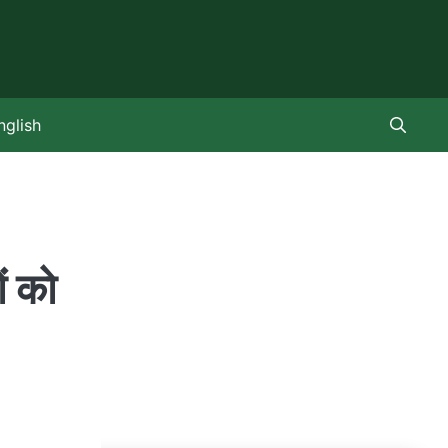
nglish
ं को