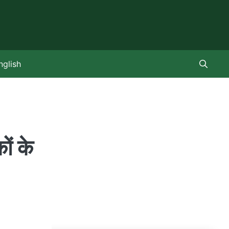
nglish
ों के