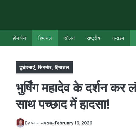
Skip
to
content
होम पेज
हिमाचल
सोलन
राष्ट्रीय
क्राइम
दुर्घटनाएं
,
सिरमौर
,
हिमाचल
भुर्षिंग महादेव के दर्शन कर 
साथ पच्छाद में हादसा!
By
पंकज जयसवाल
February 16, 2026