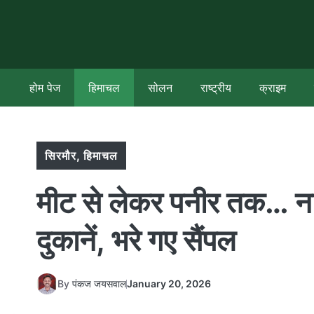
Skip
to
content
होम पेज
हिमाचल
सोलन
राष्ट्रीय
क्राइम
सिरमौर
,
हिमाचल
मीट से लेकर पनीर तक… नाहन
दुकानें, भरे गए सैंपल
By
पंकज जयसवाल
January 20, 2026