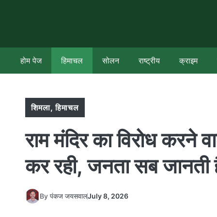
Skip
to
content
होम पेज
हिमाचल
सोलन
राष्ट्रीय
क्राइम
शिमला
,
हिमाचल
राम मंदिर का विरोध करने 
कर रही, जनता सब जानती ह
By
पंकज जयसवाल
July 8, 2026