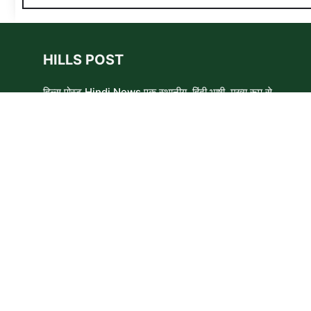
HILLS POST
हिल्स पोस्ट Hindi News एक स्थानीय, हिंदी भाषी, मुख्य रूप से
समाचार लेखकों, शिक्षाविदों और समाजसेवी कार्यकर्ताओं का एक स्वयंसेवी
समूह है। हम उन लोगों और विषयों के बारे में लिखने और आवाज़ बुलंद
करने का प्रयास करते हैं जिन्हे मुख्यधारा के मीडिया में कम प्राथमिकता
मिलती है ।
Copyright © 2026 HillsPost Media • This website follow