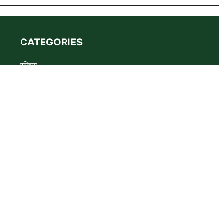
CATEGORIES
परिचय
Advertise
Privacy policy
Terms
संपर्क
s the WADMA Code of Ethics