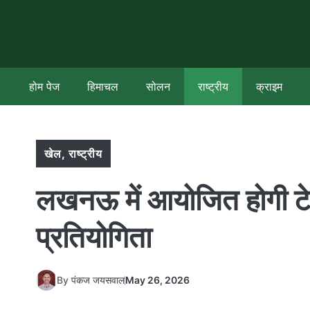
Skip
to
content
होम पेज
हिमाचल
सोलन
राष्ट्रीय
क्राइम
खेल
,
राष्ट्रीय
लखनऊ में आयोजित होगी टेन
प्रतियोगिता
By
पंकज जयसवाल
May 26, 2026