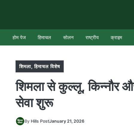
Skip
to
content
होम पेज
हिमाचल
सोलन
राष्ट्रीय
क्राइम
शिमला
,
हिमाचल विशेष
शिमला से कुल्लू, किन्नौर औ
सेवा शुरू
By
Hills Post
January 21, 2026