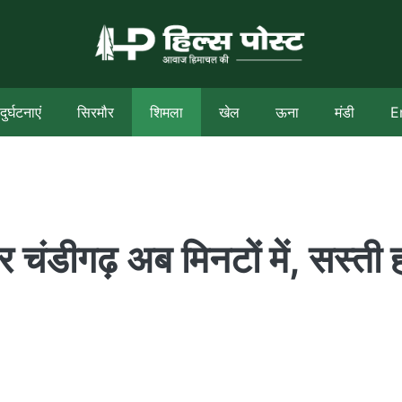
दुर्घटनाएं
सिरमौर
शिमला
खेल
ऊना
मंडी
E
र चंडीगढ़ अब मिनटों में, सस्ती 