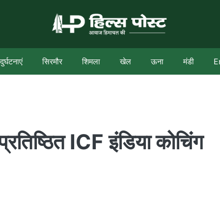
दुर्घटनाएं
सिरमौर
शिमला
खेल
ऊना
मंडी
E
 प्रतिष्ठित ICF इंडिया कोचिंग