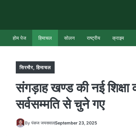
Skip
to
content
होम पेज
हिमाचल
सोलन
राष्ट्रीय
क्राइम
सिरमौर
,
हिमाचल
संगड़ाह खण्ड की नई शिक्षा
सर्वसम्मति से चुने गए
By
पंकज जयसवाल
September 23, 2025