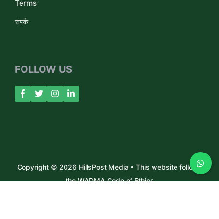
Terms
संपर्क
FOLLOW US
Copyright © 2026 HillsPost Media • This website follows
the WADMA Code of Ethics
About Us
Contact
Privacy Policy