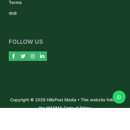
Terms
संपर्क
FOLLOW US
Copyright © 2026 HillsPost Media • This website follows
the WADMA Code of Ethics
About Us
Contact
Privacy Policy