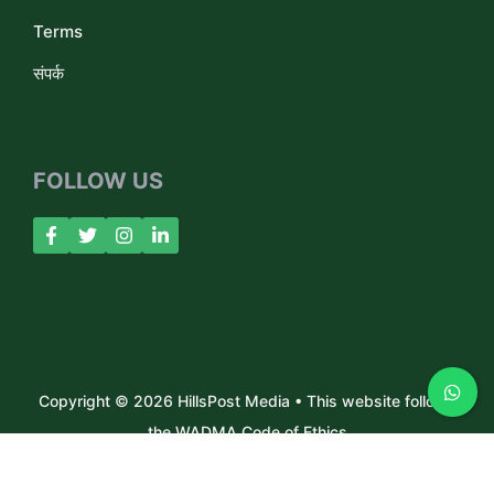
Terms
संपर्क
FOLLOW US
Copyright © 2026 HillsPost Media • This website follows
the WADMA Code of Ethics
About Us
Contact
Privacy Policy