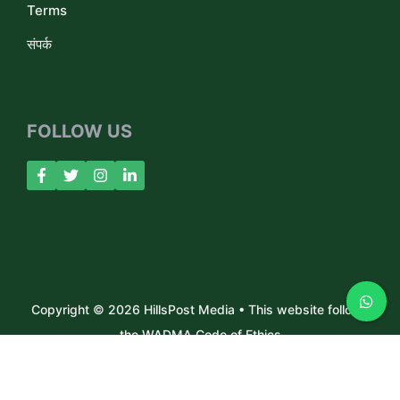
Terms
संपर्क
FOLLOW US
Copyright © 2026 HillsPost Media • This website follows
the WADMA Code of Ethics
About Us
Contact
Privacy Policy