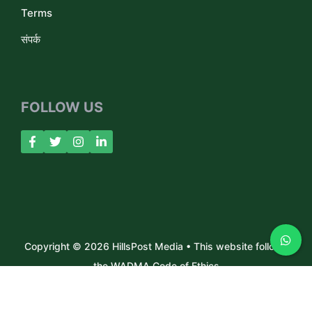
Terms
संपर्क
FOLLOW US
Copyright © 2026 HillsPost Media • This website follows
the WADMA Code of Ethics
About Us
Contact
Privacy Policy