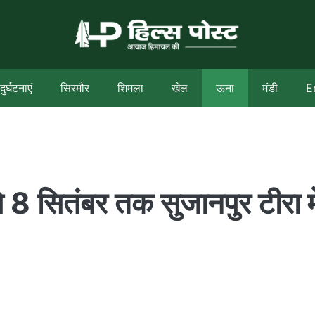
दुर्घटनाएं
सिरमौर
शिमला
खेल
ऊना
मंडी
E
े 8 सितंबर तक सुजानपुर टीरा मे